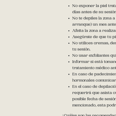
No exponer la piel trat
días antes de su sesió
No te depiles la zona 
arranque) un mes antes
Afeita la zona a realiz
Asegúrate de que tu pie
No utilices cremas, de
tu sesión.
No usar exfoliantes qu
Informar si está toma
tratamiento médico ant
En caso de padecimien
hormonales comunicar
En el caso de depilaci
requerirá que asista c
posible fecha de sesió
mencionado, esta podr
¿Cuáles son las recomendac