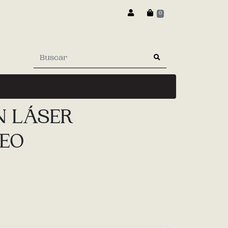
0
N LÁSER
TEO